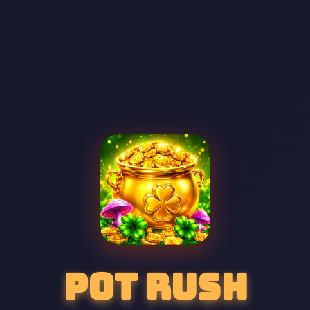
Pot Rush